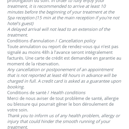
prolongation du soin.
In
order to fully enjoy your
treatment, it is recommended to arrive at least 10
minutes before the beginning of your treatment at the
Spa reception (15 min at the main reception if you're not
hotel's guest)
A delayed arrival will not lead to an extension of the
treatment.
Conditions
d’annulation
/
Cancellation policy
Toute annulation ou report de rendez-
vous qui n’est pas
signalé au moins 48h à l’avance
seront intégralement
facturés. Une carte de crédit est demandée en garantie au
moment de la réservation.
Any cancellation or postponement of an appointment
that is not reported at least 48 hours in advance will be
charged in full. A credit card is asked as a guarantee upon
booking.
Conditions de santé /
Health conditions
Merci de nous aviser de tout problème de santé, allergie
ou blessure qui pourrait gêner le bon déroulement de
votre soin.
Thank you to inform us of any health problem, allergy or
injury that could hinder the smooth running of your
treatment.