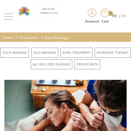
0
FR
|
EN
Account
Cart
>
>
Home
Prestations
Duo Abhyanga
SOLO MASSAGE
DUO MASSAGE
AVRIL TREATMENT
AYURVEDIC THERAPY
ALL INCLUDED PACKAGE
PRIVATE BATH